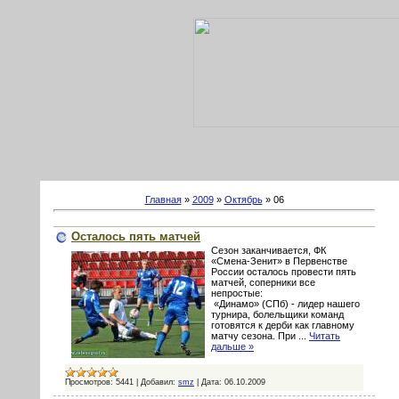
Главная
»
2009
»
Октябрь
»
06
Осталось пять матчей
Сезон заканчивается, ФК
«Смена-Зенит» в Первенстве
России осталось провести пять
матчей, соперники все
непростые:
«Динамо» (СПб) - лидер нашего
турнира, болельщики команд
готовятся к дерби как главному
матчу сезона. При
...
Читать
дальше »
Просмотров:
5441
|
Добавил:
smz
|
Дата:
06.10.2009