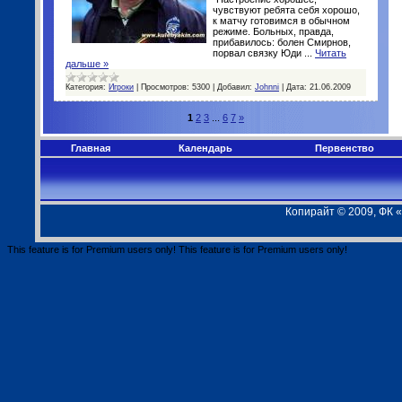
чувствуют ребята себя хорошо,
к матчу готовимся в обычном
режиме. Больных, правда,
прибавилось: болен Смирнов,
порвал связку Юди
...
Читать
дальше »
Категория:
Игроки
|
Просмотров:
5300
|
Добавил:
Johnni
|
Дата:
21.06.2009
1
2
3
...
6
7
»
Главная
Календарь
Первенство
Копирайт © 2009, ФК 
This feature is for Premium users only!
This feature is for Premium users only!