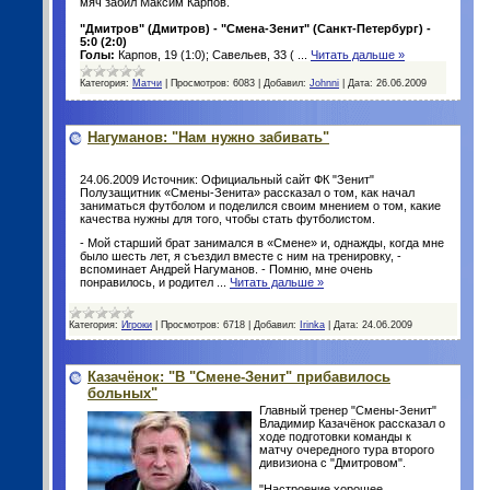
мяч забил Максим Карпов.
"Дмитров" (Дмитров) - "Смена-Зенит" (Санкт-Петербург) -
5:0 (2:0)
Голы:
Карпов, 19 (1:0); Савельев, 33 (
...
Читать дальше »
Категория:
Матчи
|
Просмотров:
6083
|
Добавил:
Johnni
|
Дата:
26.06.2009
Нагуманов: "Нам нужно забивать"
24.06.2009 Источник: Официальный сайт ФК "Зенит"
Полузащитник «Смены-Зенита» рассказал о том, как начал
заниматься футболом и поделился своим мнением о том, какие
качества нужны для того, чтобы стать футболистом.
- Мой старший брат занимался в «Смене» и, однажды, когда мне
было шесть лет, я съездил вместе с ним на тренировку, -
вспоминает Андрей Нагуманов. - Помню, мне очень
понравилось, и родител
...
Читать дальше »
Категория:
Игроки
|
Просмотров:
6718
|
Добавил:
Irinka
|
Дата:
24.06.2009
Казачёнок: "В "Смене-Зенит" прибавилось
больных"
Главный тренер "Смены-Зенит"
Владимир Казачёнок рассказал о
ходе подготовки команды к
матчу очередного тура второго
дивизиона с "Дмитровом".
"Настроение хорошее,