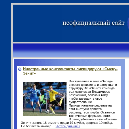
Иностранные консультанты ликвидируют «Смену-
Зенит»
Выступавшая в зоне «Запад»
второго дивизиона и входящая в
структуру ФК «Зенит» команда,
возглавляемая Владимиром
Казаченком, близка к тому,
чтобы завершить свое
существование.
Принципиальное решение на
этот счет уже принято
руководством клуба. Остались
технические формальности.
В свой дебютный сезон «Смена-
Зенит» заняла 16-е место среди 19 клубов, одержав 10 побед.
Не бог весть какой р
...
Читать дальше »