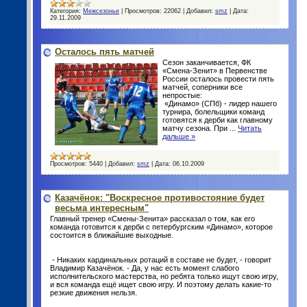
Категория:
Межсезонье
|
Просмотров:
22062
|
Добавил:
smz
|
Дата:
29.11.2009
Осталось пять матчей
Сезон заканчивается, ФК
«Смена-Зенит» в Первенстве
России осталось провести пять
матчей, соперники все
непростые:
«Динамо» (СПб) - лидер нашего
турнира, болельщики команд
готовятся к дерби как главному
матчу сезона. При
...
Читать
дальше »
Просмотров:
5440
|
Добавил:
smz
|
Дата:
06.10.2009
Казачёнок: "Воскресное противостояние будет
весьма интересным"
Главный тренер «Смены-Зенита» рассказал о том, как его
команда готовится к дерби с петербургским «Динамо», которое
состоится в ближайшие выходные.
- Никаких кардинальных ротаций в составе не будет, - говорит
Владимир Казачёнок. - Да, у нас есть момент слабого
исполнительского мастерства, но ребята только ищут свою игру,
и вся команда ещё ищет свою игру. И поэтому делать какие-то
резкие движения нельзя.