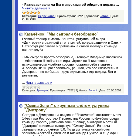
- Разговаривали ли Вы с игроками об обидном пораже
...
Читать дальше »
Категория:
Первенство
|
Просмотров:
9252
|
Добавил:
Johnni
|
Дата:
26.06.2009
Казачёнок: "Мы сыграли безобразно"
Главный тренер «Смены-Зенита», уступившей вчера
«Дмитрову» с разницей в пять мячей, по возвращении в Санкт-
Петербург рассказал о проблемах в самой молодой команде
нашего клуба.
- Мы сыграли просто безобразно, - говорит Владимир Казачёнок.
– Абсолютно безобразная игра. Игроки не были готовы
психологически – ребята хорошо показали себя в матче с
«Торпедо-ЗИЛ», расслабились, решили, что всё сложится и в
Дмитрове - но не бывает двух одинаковых игр подряд. Вот и
результат.
...
Читать дальше »
Категория:
Тренеры
|
Просмотров:
7657
|
Добавил:
Johnni
|
Дата:
26.06.2009
"Смена-Зенит" с крупным счётом уступила
"Дмитрову"
Сегодня в Дмитрове, на стадионе "Локомотив", состоялся матч
14-го тура Росгосстрах Первенства России по футболу среди
команд Второго Дивизиона зоны "Запад", в котором местный
"Дмитров" принимал питерскую "Смену-Зенит". Встреча
завершилась со счётом 5:0. По двум голам на свой счет
записали Алексей Савельев и Александр Сучков, а ещё один