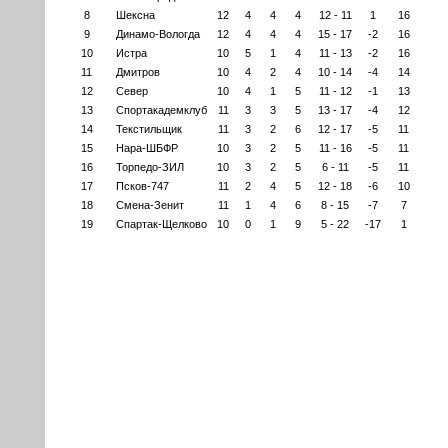
8
Шексна
12
4
4
4
12 - 11
1
16
9
Динамо-Вологда
12
4
4
4
15 - 17
-2
16
10
Истра
10
5
1
4
11 - 13
-2
16
11
Дмитров
10
4
2
4
10 - 14
-4
14
12
Север
10
4
1
5
11 - 12
-1
13
13
Спортакадемклуб
11
3
3
5
13 - 17
-4
12
14
Текстильщик
11
3
2
6
12 - 17
-5
11
15
Нара-ШБФР
10
3
2
5
11 - 16
-5
11
16
Торпедо-ЗИЛ
10
3
2
5
6 - 11
-5
11
17
Псков-747
11
2
4
5
12 - 18
-6
10
18
Смена-Зенит
11
1
4
6
8 - 15
-7
7
19
Спартак-Щелково
10
0
1
9
5 - 22
-17
1