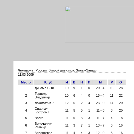
Чемпионат России. Второй дивизион. Зона «Запад»
11.03.2009
Место
Клуб
И
В
Н
П
М
Р
О
1
Динамо СПб
10
9
1
0
20 - 4
16
28
Торпедо-
2
10
6
4
0
15 - 4
11
22
Владимир
3
Локомотив-2
12
6
2
4
23 - 9
14
20
Спартак-
4
11
5
5
1
11 - 8
3
20
Кострома
5
Волга
11
5
3
3
11 - 7
4
18
Волочанин-
6
11
3
7
1
13 - 7
6
16
Ратмир
7
Зеленоград
11
4
4
3
12 - 9
3
16