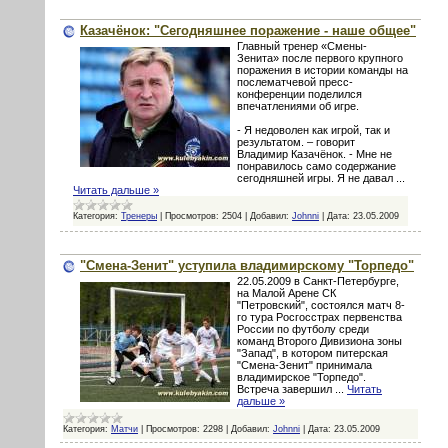
Казачёнок: "Сегодняшнее поражение - наше общее"
Главный тренер «Смены-
Зенита» после первого крупного
поражения в истории команды на
послематчевой пресс-
конференции поделился
впечатлениями об игре.
- Я недоволен как игрой, так и
результатом. – говорит
Владимир Казачёнок. - Мне не
понравилось само содержание
сегодняшней игры. Я не давал
...
Читать дальше »
Категория:
Тренеры
|
Просмотров:
2504
|
Добавил:
Johnni
|
Дата:
23.05.2009
"Смена-Зенит" уступила владимирскому "Торпедо"
22.05.2009 в Санкт-Петербурге,
на Малой Арене СК
"Петровский", состоялся матч 8-
го тура Росгосстрах первенства
России по футболу среди
команд Второго Дивизиона зоны
"Запад", в котором питерская
"Смена-Зенит" принимала
владимирское "Торпедо".
Встреча завершил
...
Читать
дальше »
Категория:
Матчи
|
Просмотров:
2298
|
Добавил:
Johnni
|
Дата:
23.05.2009