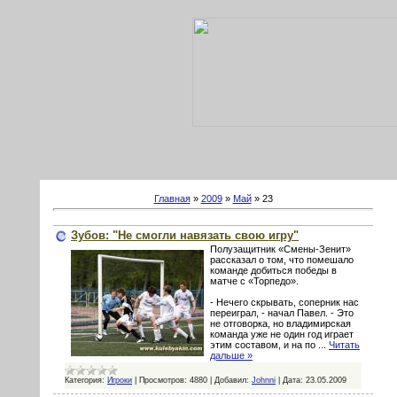
Главная
»
2009
»
Май
»
23
Зубов: "Не смогли навязать свою игру"
Полузащитник «Смены-Зенит»
рассказал о том, что помешало
команде добиться победы в
матче с «Торпедо».
- Нечего скрывать, соперник нас
переиграл, - начал Павел. - Это
не отговорка, но владимирская
команда уже не один год играет
этим составом, и на по
...
Читать
дальше »
Категория:
Игроки
|
Просмотров:
4880
|
Добавил:
Johnni
|
Дата:
23.05.2009